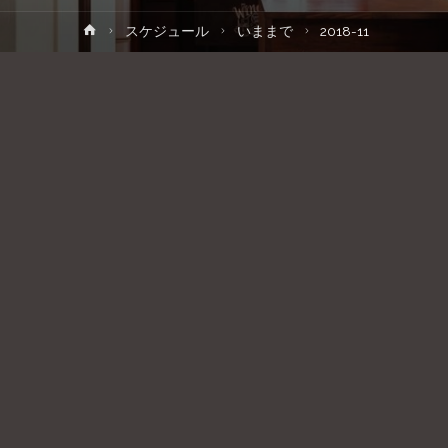
ホ
スケジュール
いままで
2018-11
ー
ム