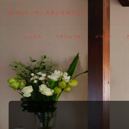
粋 Sui キッチンスタジオ＆カフェ
コ
レンタル
スケジュール
イベント
ン
テ
ン
ツ
へ
ス