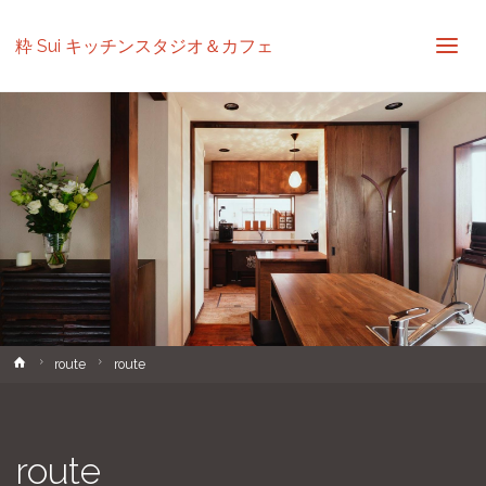
粋 Sui キッチンスタジオ＆カフェ
ホ
route
route
ー
ム
route