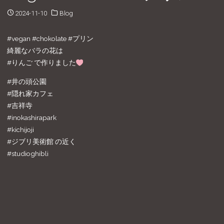
2024-11-10
Blog
#vegan #chokolate #プリン
綺麗なバラの花は
#りんご で作りました
#井の頭公園
#隠れ家カフェ
#吉祥寺
#inokashirapark
#kichijoji
#ジブリ美術館 の近く
#studioghibli