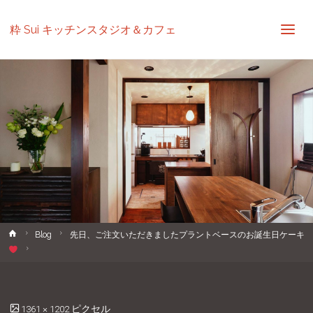
粋 Sui キッチンスタジオ＆カフェ
ホ
Blog
先日、ご注文いただきましたプラントベースのお誕生日ケーキ
ー
ム
フ
1361 × 1202
ピクセル