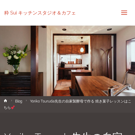
粋 Sui キッチンスタジオ＆カフェ
ホ
Blog
Yoriko Tsuruda先生の自家製酵母で作る 焼き菓子レッスンはこ
ー
ちら
ム