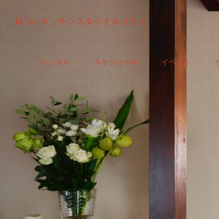
粋 Sui キッチンスタジオ＆カフェ
コ
レンタル
スケジュール
イベント
ン
テ
ン
ツ
へ
ス