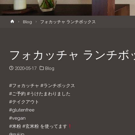
キ
ホ
Blog
フォカッチャ ランチボックス
ッ
ー
ム
プ
フォカッチャ ランチボ
2020-05-17
Blog
#フォカッチャ #ランチボックス
#ご予約 #うけたまわりました
#テイクアウト
#glutenfree
#vegan
#米粉 #玄米粉 を使ってます
@suii.jp