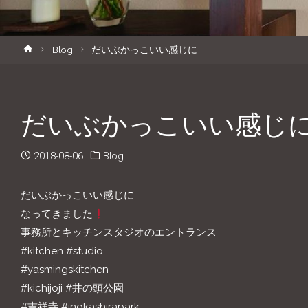
キ
ホ
Blog
だいぶかっこいい感じに
ッ
ー
ム
プ
だいぶかっこいい感じ
2018-08-06
Blog
だいぶかっこいい感じに
なってきました
事務所とキッチンスタジオのエントランス
#kitchen #studio
#yasmingskitchen
#kichijoji #井の頭公園
#吉祥寺 #inokashirapark