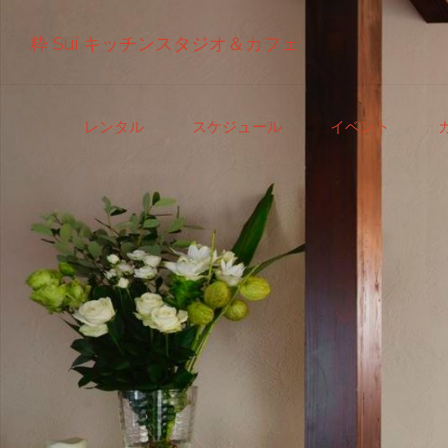
粋 Sui キッチンスタジオ＆カフェ
コ
レンタル
スケジュール
イベント
ン
テ
ン
ツ
へ
ス