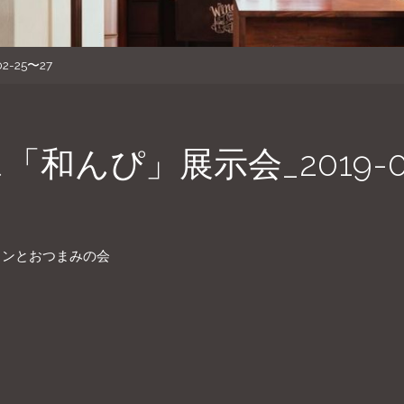
-25〜27
んぴ」展示会_2019-02
インとおつまみの会