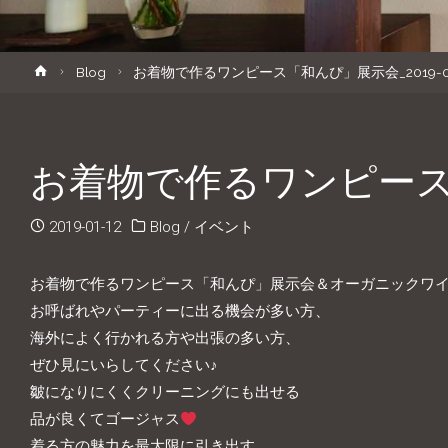
キ
ホ
Blog
お着物で作るワンピース「和んぴ」展示会_2019-02
ッ
ー
ム
プ
お着物で作るワンピース「和
2019-01-12
Blog
/
イベント
お着物で作るワンピース「和んぴ」展示会＆オーガニックワ
お呼ばれやパーティーに出る機会が多い方、
海外によく行かれる方や出張の多い方、
ぜひ見にいらしてください♪
皺になりにくくクリーニングにも出せる
品が良くてゴージャス
着る方の魅力を最大限に引き出す