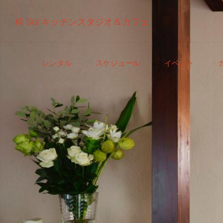
粋 Sui キッチンスタジオ＆カフェ
コ
レンタル
スケジュール
イベント
ン
テ
ン
ツ
へ
ス