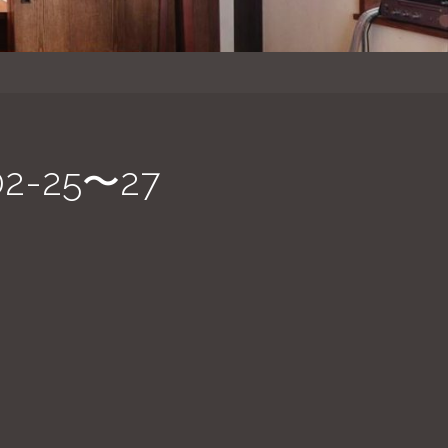
-25〜27