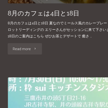
8月のカフェは4日と18日
8月のカフェは4日と18日 夏なのでミールス風のカレープレ
ロットリーディングの エリーさんがセッションに来て下さいま
18日のご案内はこちら ぜひお茶とデザートで 癒さ …
"8
Read more
月
の
カ
フ
ェ