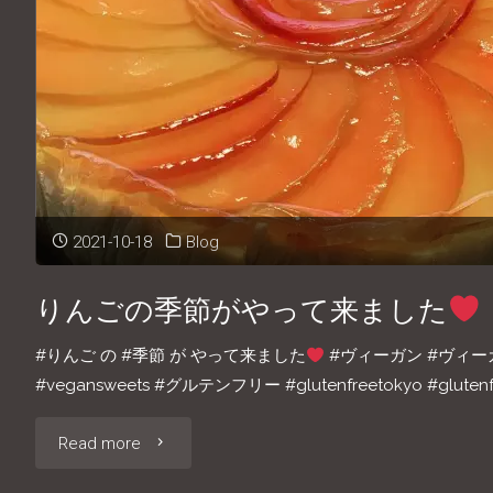
2021-10-18
Blog
りんごの季節がやって来ました
#りんご の #季節 が やって来ました
#ヴィーガン #ヴィーガ
#vegansweets #グルテンフリー #glutenfreetokyo #glutenfr
"り
Read more
ん