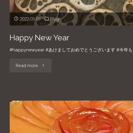
さ
2022-01-01
Blog
れ
ま
Happy New Year
す
#happynewyear #あけましておめでとうございます #今
"Happy
Read more
"
New
Year"