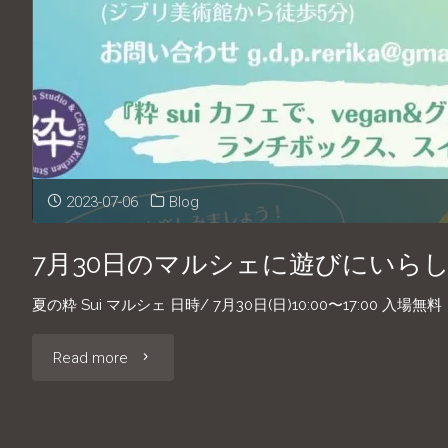
は
4
日
と
2023-07-06
Blog
18
日"
7月30日のマルシェに遊びにいら
夏の粋 Sui マルシェ 日時/ 7月30日(日)10:00〜17:00 入場無料
"7
Read more
月
30