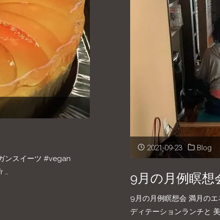
の
大
人
気
講
座
2021-09-23
Blog
ンスイーツ #vegan
"
 …
9月の月例瞑想
9月の月例瞑想会 満月の
ディテーションランチと 美