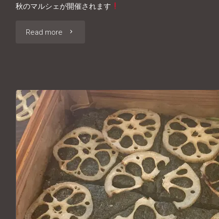
秋のマルシェが開催されます
い
"秋
Read more
ら
の
し
マ
て
ル
下
シ
さ
ェ
い
が
ね"
開
催