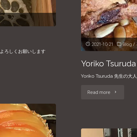
内
で
す
2021-10-21
Blog
/
♪"
年もよろしくお願いします
Yoriko Tsu
Yoriko Tsuruda 先生の
"Yoriko
Read more
Tsuruda
先
生