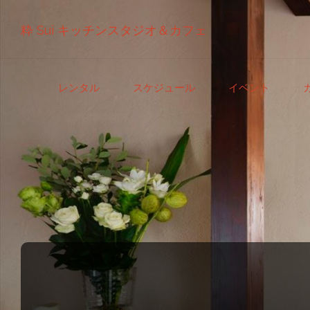
粋 Sui キッチンスタジオ＆カフェ
コ
レンタル
スケジュール
イベント
ン
テ
ン
ツ
へ
ス