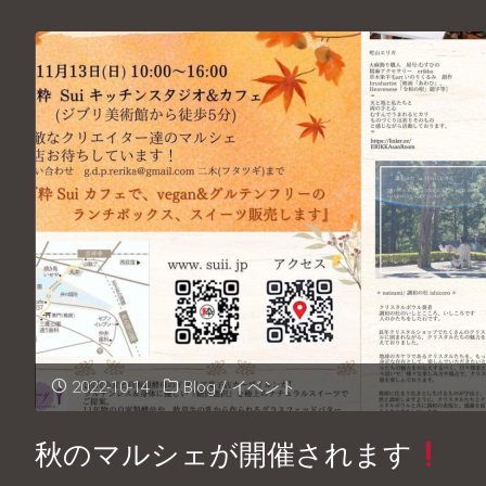
日
の
マ
ル
シ
ェ
に
2022-10-14
Blog
/
イベント
遊
び
秋のマルシェが開催されます
に