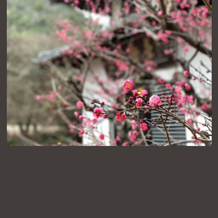
サ
イ
ズ