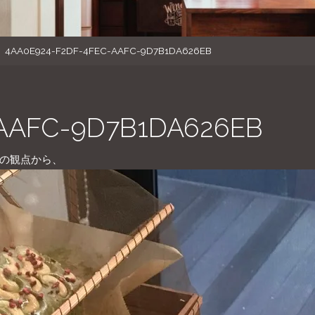
4AA0E924-F2DF-4FEC-AAFC-9D7B1DA626EB
AAFC-9D7B1DA626EB
の観点から、