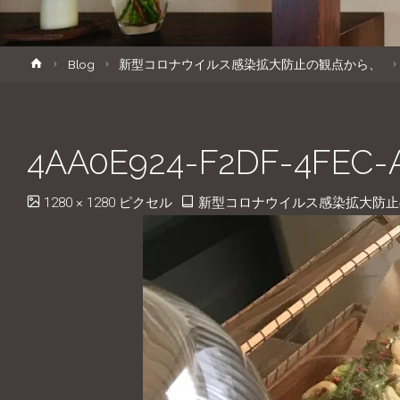
キ
ホ
Blog
新型コロナウイルス感染拡大防止の観点から、
ッ
ー
ム
プ
4AA0E924-F2DF-4FEC-
フ
1280 × 1280
ピクセル
新型コロナウイルス感染拡大防止
ル
サ
イ
ズ