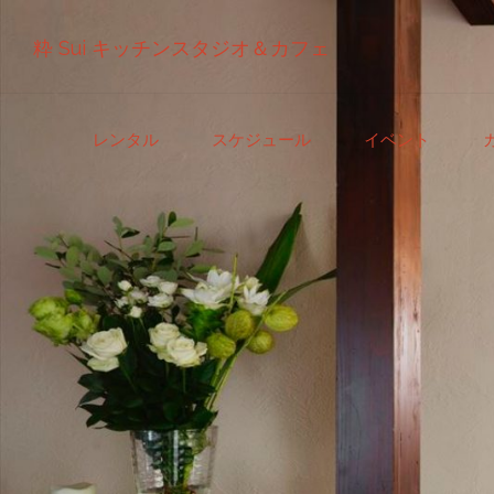
粋 Sui キッチンスタジオ＆カフェ
コ
レンタル
スケジュール
イベント
ン
テ
ン
ツ
へ
ス