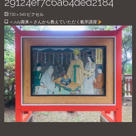
29124ef7c6a64ded2184
フ
720 × 543
ピクセル
ル
＜July壽来＞さんから教えていただく氣学講座
サ
イ
ズ