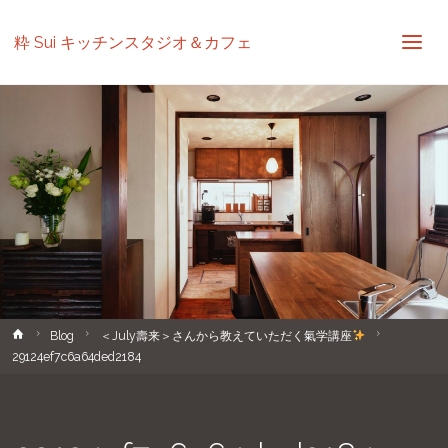
粋 Sui キッチンスタジオ＆カフェ
ホ
Blog
＜July壽来＞さんから教えていただく氣学講座
ー
29124ef7c6a64ded2184
ム