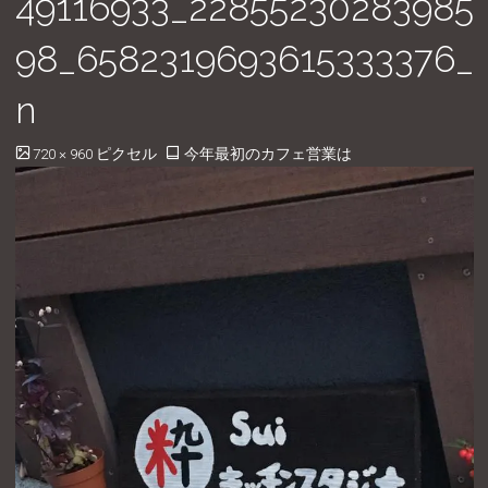
49116933_22855230283985
98_6582319693615333376_
n
フ
720 × 960
ピクセル
今年最初のカフェ営業は
ル
サ
イ
ズ