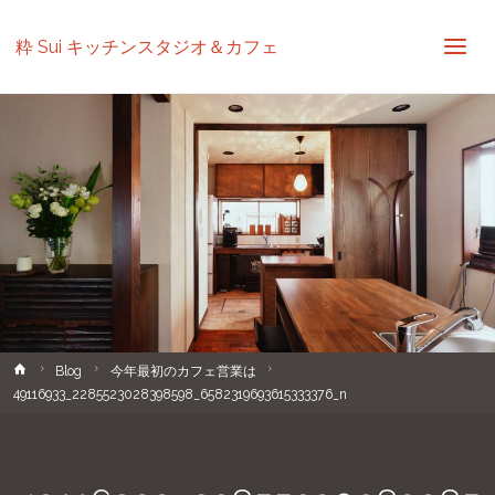
粋 Sui キッチンスタジオ＆カフェ
ホ
Blog
今年最初のカフェ営業は
ー
49116933_2285523028398598_6582319693615333376_n
ム