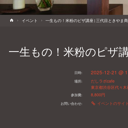
キ
ホ
イベント
一生もの！米粉のピザ講座 | 三代目ときやま商店 _2
ッ
ー
ム
プ
一生もの！米粉のピザ講座 |
2025-12-21 @ 1
日時:
だしラボcafe
場所:
東京都渋谷区代々木神
8,800円
参加費:
イベントのサイ
お問い合わせ: