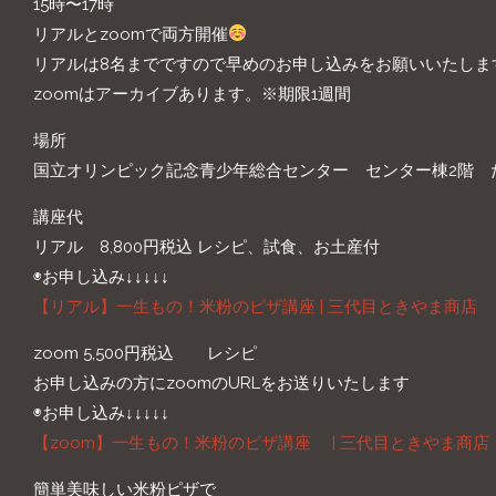
15時〜17時
リアルとzoomで両方開催
リアルは8名までですので早めのお申し込みをお願いいたしま
zoomはアーカイブあります。※期限1週間
場所
国立オリンピック記念青少年総合センター センター棟2階 
講座代
リアル 8,800円税込 レシピ、試食、お土産付
◉お申し込み↓↓↓↓↓
【リアル】一生もの！米粉のピザ講座 | 三代目ときやま商店
zoom 5,500円税込 レシピ
お申し込みの方にzoomのURLをお送りいたします
◉お申し込み↓↓↓↓↓
【zoom】一生もの！米粉のピザ講座 | 三代目ときやま商店
簡単美味しい米粉ピザで