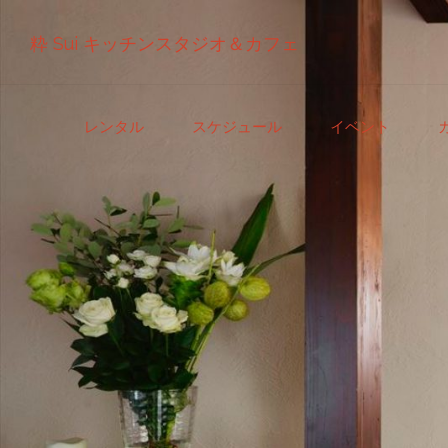
粋 Sui キッチンスタジオ＆カフェ
コ
レンタル
スケジュール
イベント
ン
テ
ン
ツ
へ
ス