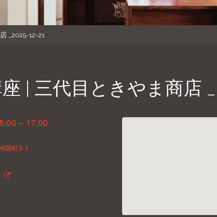
025-12-21
 三代目ときやま商店 _202
5:00 – 17:00
園町3-1
ト