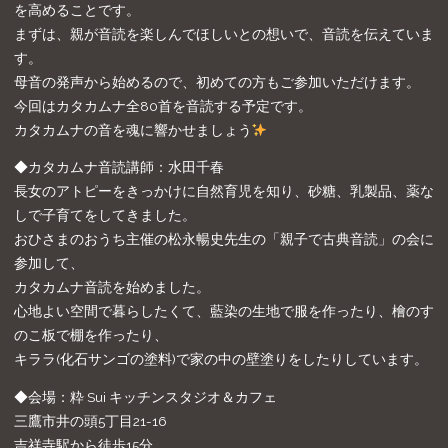
を高めることです。
まずは、親が音読を楽しんでほしいとの想いで、音読を伝えていま
す。
母音の発声から始めるので、初めての方もご参加いただけます。
今回はカタカムナ全80首を音読する予定です。
カタカムナの音を魂に響かせましょう
◆カタカムナ音読講師：水田千春
長女のアトピーをきっかけに自然育児を知り、砂糖、乳製品、薬な
しで子育てをしてきました。
おひさまのおうち主催の松永暢史先生の「親子で古典音読」の会に
参加して、
カタカムナ音読を始めました。
心地よい空間で暮らしたくて、藍染の生地で服を作ったり、檜のす
のこ板で棚を作ったり、
キララ(化石サンゴの塗料)で家の中の壁塗りをしたりしています。
◆会場：粋 Sui キッチンスタジオ＆カフェ
三鷹市井の頭5丁目21-16
吉祥寺駅から徒歩15分