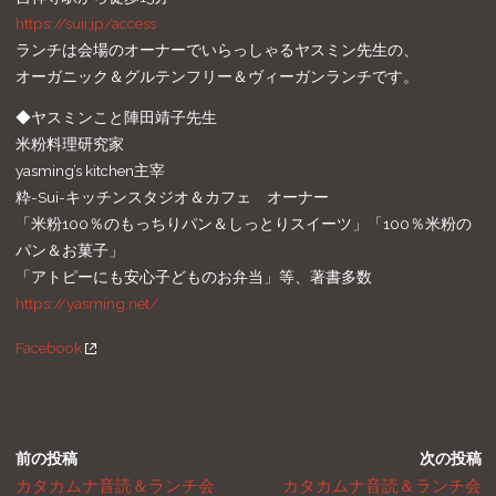
https://suii.jp/access
ランチは会場のオーナーでいらっしゃるヤスミン先生の、
オーガニック＆グルテンフリー＆ヴィーガンランチです。
◆ヤスミンこと陣田靖子先生
米粉料理研究家
yasming’s kitchen主宰
粋-Sui-キッチンスタジオ＆カフェ オーナー
「米粉100％のもっちりパン＆しっとりスイーツ」「100％米粉の
パン＆お菓子」
「アトピーにも安心子どものお弁当」等、著書多数
https://yasming.net/
Facebook
前の投稿
次の投稿
カタカムナ音読＆ランチ会
カタカムナ音読＆ランチ会