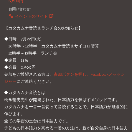
6,500円
お問い合わせ:
イベントのサイト
【カタカムナ音読＆ランチ会のお知らせ】
◆日時 7月22日(火)
10時半～12時半 カタカムナ音読＆サイコロ暗算
12時半～13時半 ランチ会
◆定員 11名
◆会費 6,500円
参加をご希望される方は、
参加ボタンを押し、Facebookメッセン
ジャー
にご連絡ください。
◆カタカムナ音読とは
松永暢史先生が開発された、日本語力を伸ばすメソッドです。
カタカムナを一音一音切って音読することで、日本語力が飛躍的に
伸びます。
全ての学習の土台は日本語力です。
子どもの日本語力を高める一番の方法は、親が自分自身の日本語力