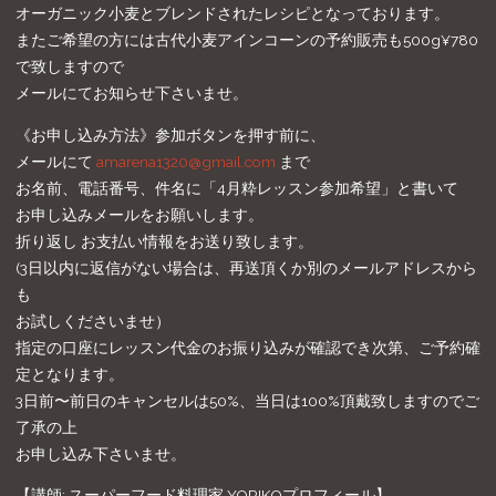
オーガニック小麦とブレンドされたレシピとなっております。
またご希望の方には古代小麦アインコーンの予約販売も500g¥780
で致しますので
メールにてお知らせ下さいませ。
《お申し込み方法》参加ボタンを押す前に、
メールにて
amarena1320@gmail.com
まで
お名前、電話番号、件名に「4月粋レッスン参加希望」と書いて
お申し込みメールをお願いします。
折り返し お支払い情報をお送り致します。
(3日以内に返信がない場合は、再送頂くか別のメールアドレスから
も
お試しくださいませ）
指定の口座にレッスン代金のお振り込みが確認でき次第、ご予約確
定となります。
3日前〜前日のキャンセルは50%、当日は100%頂戴致しますのでご
了承の上
お申し込み下さいませ。
【講師: スーパーフード料理家 YORIKOプロフィール】