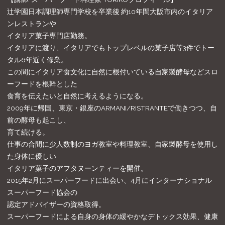
辻学園日本調理師専門学校を卒業後 約10年間大阪市内のイタリア
ンレストランや
イタリア菓子専門店勤務。
イタリアに渡り、イタリアでもトップレベルの菓子店等3件でトー
タル6年近く修業。
この間にイタリア食文化に自然に根付いている自家製酵母などスロ
ーフードを根幹とした
食育を伝えたいと自然に考えるようになる。
2009年に帰国、東京・銀座のARMANI/RISTRANTEで働きつつ、自
前の酵母も起こし、
育て続ける。
仕事の合間に少人数制のヨガ教室や料理教室、自家製酵母を使用し
た身体に優しい
イタリア菓子のアフタヌーンティーを開催。
2015年2月にスーパーフードに出会い、4月にインターナショナル
スーパーフード協会の
認定アドバイザーの資格取得。
スーパーフードによる自身の身体の緩やかなデトックス効果、健康