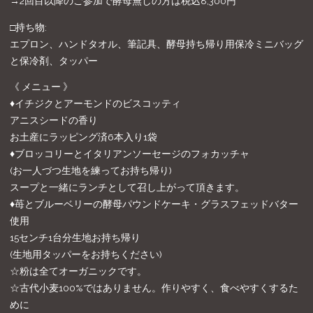
→2回目以降のご参加で酵母無しの方は税込8,300円
□持ち物:
エプロン、ハンドタオル、筆記具、酵母持ち帰り用保冷ミニバッグ
と保冷剤、タッパー
《 メニュー 》
♦︎イチジクとアーモンドのビスコッティ
アニスシードの香り
お土産にラッピング済6本入り1袋
♦︎ブロッコリーとイタリアンソーセージのフォカッチャ
(お一人づつ生地を練ってお持ち帰り)
スープと一緒にランチとして召し上がって頂きます。
♦︎苺とブルーベリーの酵母パウンドケーキ・グラスフェッドバター
使用
15センチ1台分生地お持ち帰り
(生地用タッパーをお持ちください)
☆粉は全てオーガニックです。
☆古代小麦100%ではありません。作りやすく、食べやすくするた
めに