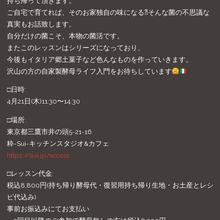
持ち帰って頂きます。
ご自宅で育てれば、そのお家独自の味になる⁈そんな菌の不思議な
真実もお話致します。
自分だけの菌こそ、本物の菌活です。
またこのレッスンはシリーズになっており、
今後もイタリア郷土菓子など色んなものを作っていきます。
沢山の方の自家製酵母ライフ入門をお待ちしています
□日時:
4月21日(木)11:30〜14:30
□場所:
東京都三鷹市井の頭5-21-16
粋-Sui-キッチンスタジオ&カフェ
https://suii.jp/access
□レッスン代金:
税込8,800円(持ち帰り酵母代・復習用持ち帰り生地・お土産とレシ
ピ代込み)
事前お振込みにてお支払い