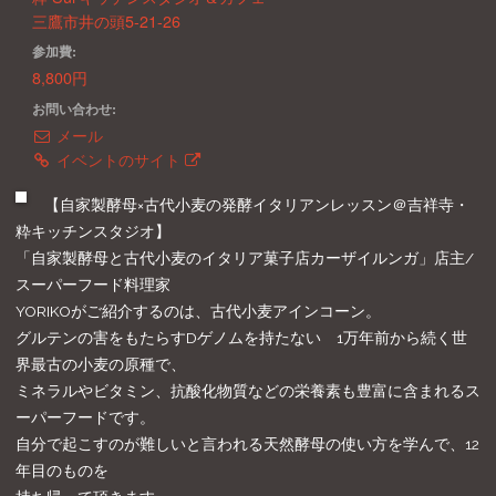
三鷹市井の頭5-21-26
参加費:
8,800円
お問い合わせ:
メール
イベントのサイト
【自家製酵母×古代小麦の発酵イタリアンレッスン＠吉祥寺・
粋キッチンスタジオ】
「自家製酵母と古代小麦のイタリア菓子店カーザイルンガ」店主/
スーパーフード料理家
YORIKOがご紹介するのは、古代小麦アインコーン。
グルテンの害をもたらすDゲノムを持たない 1万年前から続く世
界最古の小麦の原種で、
ミネラルやビタミン、抗酸化物質などの栄養素も豊富に含まれるス
ーパーフードです。
自分で起こすのが難しいと言われる天然酵母の使い方を学んで、12
年目のものを