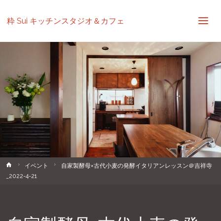
粋 Sui キッチンスタジオ＆カフェ
ホ
イベント
自家製酵母×古代小麦の発酵イタリアンレッスン＠吉祥寺
ー
_2022-4-21
ム