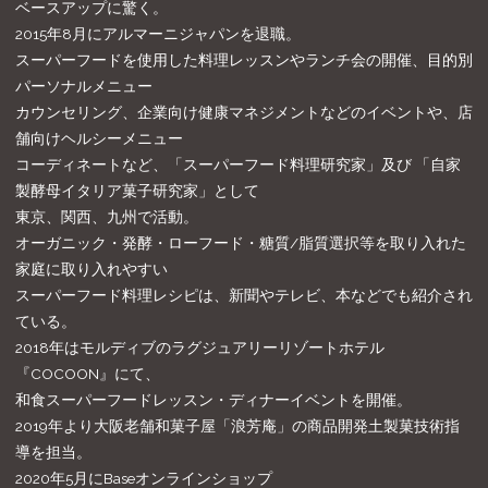
ベースアップに驚く。
2015年8月にアルマーニジャパンを退職。
スーパーフードを使用した料理レッスンやランチ会の開催、目的別
パーソナルメニュー
カウンセリング、企業向け健康マネジメントなどのイベントや、店
舗向けヘルシーメニュー
コーディネートなど、「スーパーフード料理研究家」及び 「自家
製酵母イタリア菓子研究家」として
東京、関西、九州で活動。
オーガニック・発酵・ローフード・糖質/脂質選択等を取り入れた
家庭に取り入れやすい
スーパーフード料理レシピは、新聞やテレビ、本などでも紹介され
ている。
2018年はモルディブのラグジュアリーリゾートホテル
『COCOON』にて、
和食スーパーフードレッスン・ディナーイベントを開催。
2019年より大阪老舗和菓子屋「浪芳庵」の商品開発土製菓技術指
導を担当。
2020年5月にBaseオンラインショップ