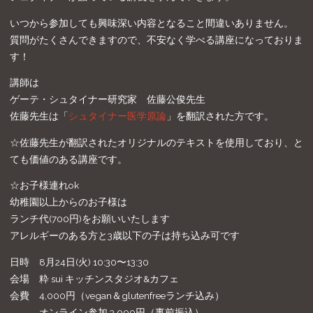
いつから参加しても興味深い内容となること間違いありません。
質問がたくさんできますので、不安なく学べる講座になっておりま
す！
講師は
ゲーテ・シュタイナー研究家 佐藤公俊先生
佐藤先生は「
シュタイナー医学原論
」を翻訳された方です。
☆佐藤先生が翻訳されたオリジナルのテキストを使用しており、と
ても価値のある講座です。
☆お子様連れok
幼稚園以上からのお子様は
ランチ代(700円)をお願いいたします
アレルギーのある方と3歳以下の子は持ち込み可です
日時 8月24日(火) 10:30〜13:30
会場 粋 sui キッチンスタジオ&カフェ
会費 4,000円（vegan＆glutenfreeランチ込み）
オンライン参加 3,000円（事前振込）