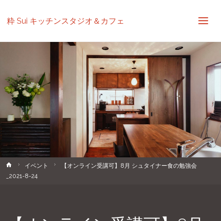
粋 Sui キッチンスタジオ＆カフェ
ホ
イベント
【オンライン受講可】8月 シュタイナー食の勉強会
ー
_2021-8-24
ム